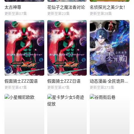
太古神尊
花仙子之魔法香对论
名侦探光之美少女！
更新至第07集
更新至第23集
更新至第28集
假面骑士ZZZ国语
假面骑士ZZZ日语
动态漫画·全民诡异：开局掌握零元购
更新至第47集
更新至第47集
更新至第273集