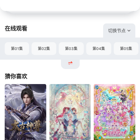
在线观看
切换节点
第01集
第02集
第03集
第04集
第05集
猜你喜欢