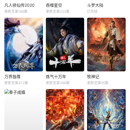
凡人修仙传2020
吞噬星空
斗罗大陆
更新至第186集
更新至第235集
已完结
万界独尊
炼气十万年
牧神记
更新至第472集
更新至第366集
更新至第95集