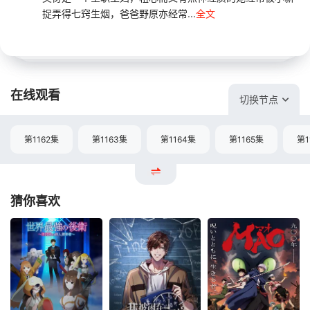
捉弄得七窍生烟，爸爸野原亦经常...
全文
在线观看
切换节点
第1162集
第1163集
第1164集
第1165集
第1
猜你喜欢