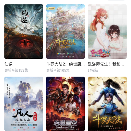
仙逆
斗罗大陆2：绝世唐门
洗浴屋先生！我和那家伙在女浴池！？
更新至第153集
更新至第165集
已完结