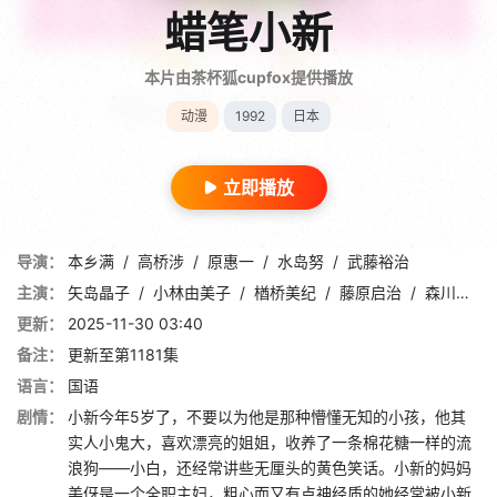
蜡笔小新
本片由茶杯狐cupfox提供播放
动漫
1992
日本
立即播放
导演：
本乡满
/
高桥涉
/
原惠一
/
水岛努
/
武藤裕治
主演：
矢岛晶子
/
小林由美子
/
楢桥美纪
/
藤原启治
/
森川智之
更新：
2025-11-30 03:40
备注：
更新至第1181集
语言：
国语
剧情：
小新今年5岁了，不要以为他是那种懵懂无知的小孩，他其
实人小鬼大，喜欢漂亮的姐姐，收养了一条棉花糖一样的流
浪狗——小白，还经常讲些无厘头的黄色笑话。小新的妈妈
美伢是一个全职主妇，粗心而又有点神经质的她经常被小新