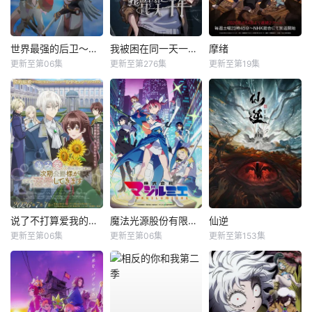
世界最强的后卫～迷宫国的新人探索者～
我被困在同一天一千年动态漫
摩绪
更新至第06集
更新至第276集
更新至第19集
说了不打算爱我的公爵继承人，不知为何对我宠爱有加
魔法光源股份有限公司第二季
仙逆
更新至第06集
更新至第06集
更新至第153集