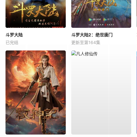
斗罗大陆
斗罗大陆2：绝世唐门
已完结
更新至第164集