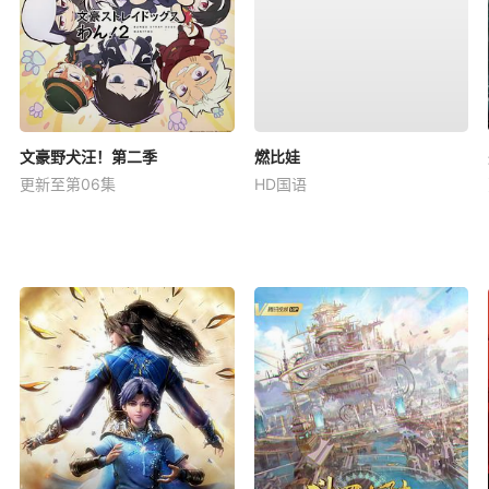
文豪野犬汪！第二季
燃比娃
更新至第06集
HD国语