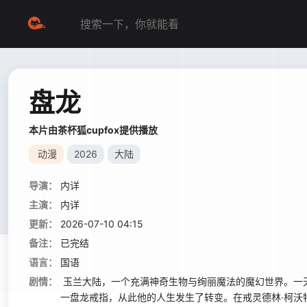
盘龙
本片由茶杯狐cupfox提供播放
动漫
2026
大陆
导演：
内详
主演：
内详
更新：
2026-07-10 04:15
备注：
已完结
语言：
国语
剧情：
玉兰大陆，一个充满神奇生物与绚丽魔法的魔幻世界。一
一盘龙戒指，从此他的人生发生了转变。在戒灵德林·柯沃特