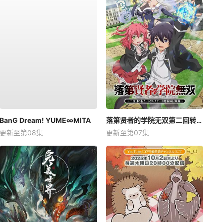
BanG Dream! YUME∞MITA
落第贤者的学院无双第二回转生，S等级作弊魔术师冒险记
更新至第08集
更新至第07集