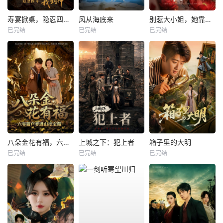
寿宴掀桌，隐忍四年我封神
风从海底来
别惹大小姐，她靠山是哮天犬
已完结
已完结
已完结
八朵金花有福，六零猎户爹进山挖宝藏
上城之下：犯上者
箱子里的大明
已完结
已完结
已完结