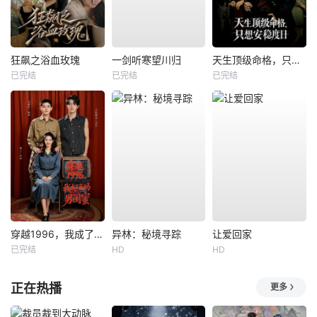
狂飙之浴血玫瑰
一剑听寒望川归
天生顶级命格，只想安稳度日
已完结
已完结
已完结
穿越1996，我成了我妈男闺蜜
异林：秘境寻踪
让爱回家
已完结
HD
HD
正在热播
更多