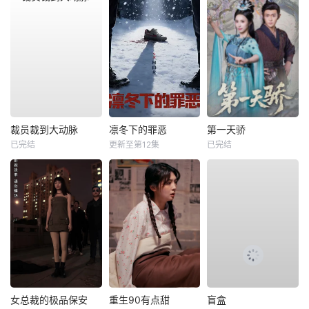
裁员裁到大动脉
凛冬下的罪恶
第一天骄
已完结
更新至第12集
已完结
女总裁的极品保安
重生90有点甜
盲盒