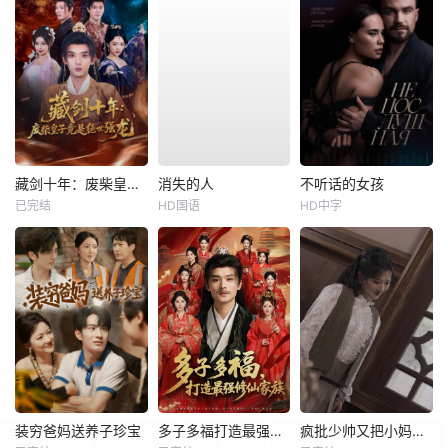
藏剑十年：废柴皇子竟是绝世强龙
消失的人
不听话的女孩
已完结
HD国语
HD中字
装穷爸妈送养子珍宝
多子多福打造最强修仙家族
疯批少帅又把小妈沉塘了