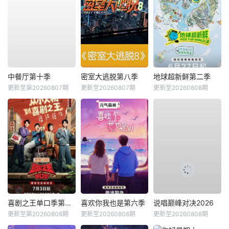
中餐厅第十季
密室大逃脱第八季
地球超新鲜第二季
更新至第20260807期
更新至20260807期
更新至20260808期
喜剧之王单口季第三季
喜欢你我也是第六季
说唱巅峰对决2026
更新至第20260808期
更新至20260808期
更新至20260808期