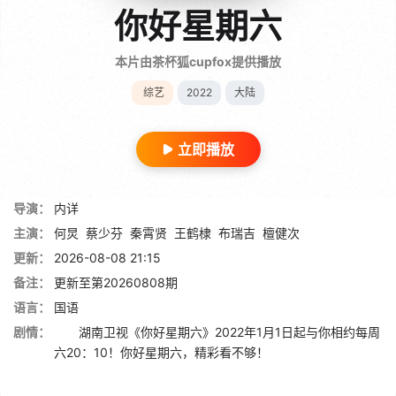
你好星期六
本片由茶杯狐cupfox提供播放
综艺
2022
大陆
立即播放
导演：
内详
主演：
何炅
蔡少芬
秦霄贤
王鹤棣
布瑞吉
檀健次
更新：
2026-08-08 21:15
备注：
更新至第20260808期
语言：
国语
剧情：
湖南卫视《你好星期六》2022年1月1日起与你相约每周
六20：10！你好星期六，精彩看不够！