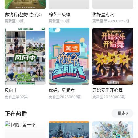
你钱我花独担旅行5
综艺一级棒
你好星期六
更新至10期
更新至110期
更新至第20260808期
风向中
你好，星期六
开始奏乐开始舞
更新至第02集
更新至20260808期
更新至20260808期
正在热播
更多