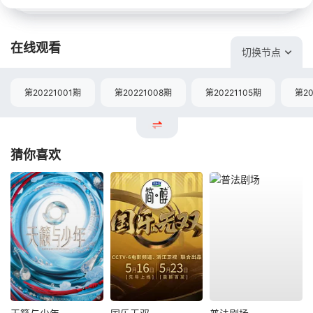
在线观看
切换节点
第20221001期
第20221008期
第20221105期
第20
猜你喜欢