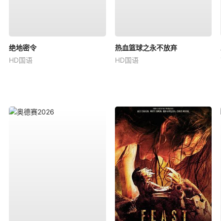
绝地密令
热血篮球之永不放弃
HD国语
HD国语