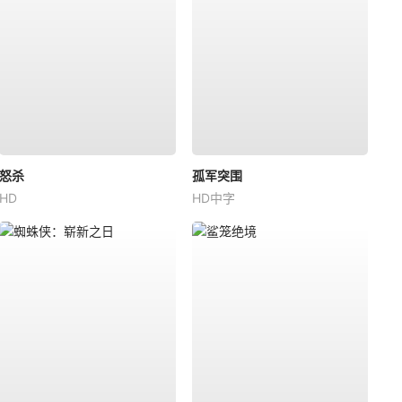
怒杀
孤军突围
HD
HD中字