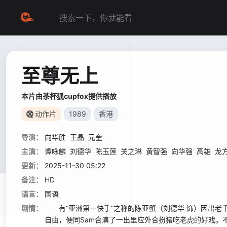
至尊无上
本片由茶杯狐cupfox提供播放
动作片
1989
香港
导演：
向华胜
王晶
元奎
主演：
谭咏麟
刘德华
陈玉莲
关之琳
黄智强
向华强
高雄
龙
更新：
2025-11-30 05:22
备注：
HD
语言：
国语
剧情：
有“亚洲第一快手”之称的陈亚蟹（刘德华 饰）因出老千
自由，便同Sam合演了一出里应外合扮猪吃老虎的好戏。不