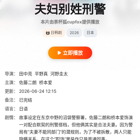
夫妇别姓刑警
本片由茶杯狐cupfox提供播放
日韩剧
2026
日本
立即播放
导演：
田中亮
平野真
河野圭太
主演：
佐藤二朗
桥本爱
更新：
2026-06-24 12:15
备注：
已完结
语言：
日语
剧情：
故事设定在东京中野的沼袋警察署，佐藤二朗和桥本爱饰演
一对配合默契的刑警搭档，但他俩其实是合法夫妻。因为警
局有“夫妻不能同部门”的潜规则，为了不被拆散，两人只能
隐瞒关系，在这个“职场”里装作只是普通同事。