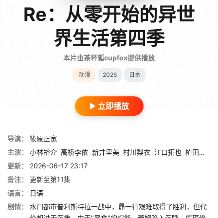
Re：从零开始的异世
界生活第四季
本片由茶杯狐cupfox提供播放
动漫
2026
日本
立即播放
导演：
筱原正宽
主演：
小林裕介
高桥李依
新井里美
村川梨衣
江口拓也
植田佳奈
更新：
2026-06-17 23:17
备注：
更新至第11集
语言：
日语
剧情：
水门都市普利斯特拉一战中，昴一行艰难取得了胜利，但代
价却过于沉重。由于"暴食"的权能，蕾姆陷入沉睡，库珥修