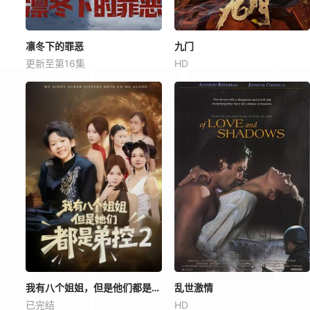
凛冬下的罪恶
九门
更新至第16集
HD
我有八个姐姐，但是他们都是弟控2
乱世激情
已完结
HD