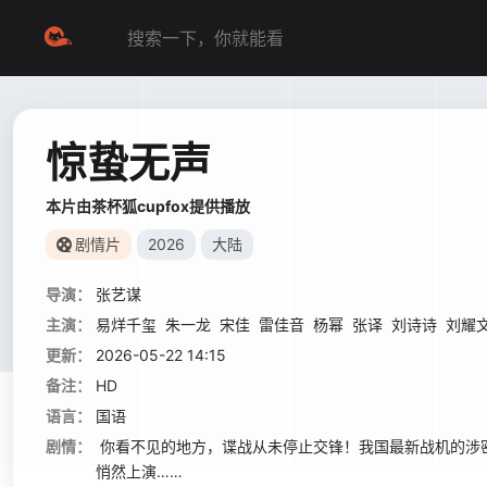
惊蛰无声
本片由茶杯狐cupfox提供播放
剧情片
2026
大陆
导演：
张艺谋
主演：
易烊千玺
朱一龙
宋佳
雷佳音
杨幂
张译
刘诗诗
刘耀
更新：
2026-05-22 14:15
备注：
HD
语言：
国语
剧情：
你看不见的地方，谍战从未停止交锋！我国最新战机的涉
悄然上演……