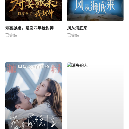
寿宴掀桌，隐忍四年我封神
风从海底来
已完结
已完结