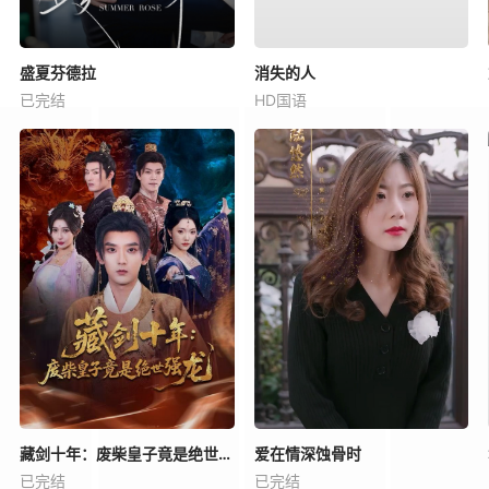
盛夏芬德拉
消失的人
已完结
HD国语
藏剑十年：废柴皇子竟是绝世强龙
爱在情深蚀骨时
已完结
已完结