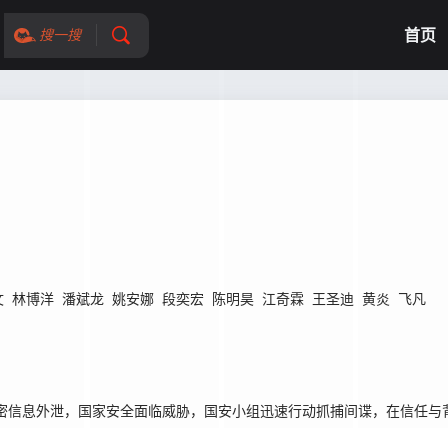
首页
搜一搜
文
林博洋
潘斌龙
姚安娜
段奕宏
陈明昊
江奇霖
王圣迪
黄炎
飞凡
密信息外泄，国家安全面临威胁，国安小组迅速行动抓捕间谍，在信任与