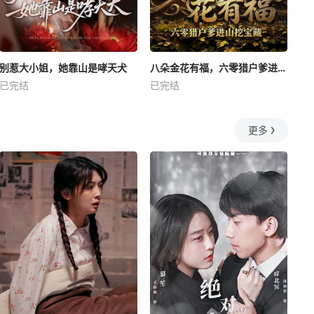
别惹大小姐，她靠山是哮天犬
八朵金花有福，六零猎户爹进山挖宝藏
已完结
已完结
更多