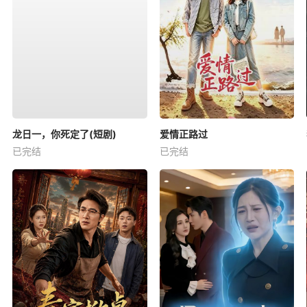
龙日一，你死定了(短剧)
爱情正路过
已完结
已完结