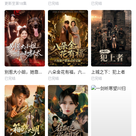
更新至第18集
已完结
已完结
别惹大小姐，她靠山是哮天犬
八朵金花有福，六零猎户爹进山挖宝藏
上城之下：犯上者
已完结
已完结
已完结