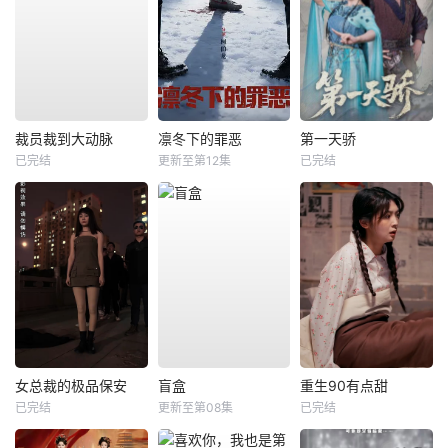
裁员裁到大动脉
凛冬下的罪恶
第一天骄
已完结
更新至第12集
已完结
女总裁的极品保安
盲盒
重生90有点甜
已完结
更新至第08集
已完结