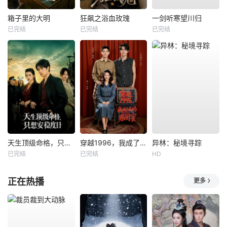
箱子里的大明
狂飙之浴血玫瑰
一剑听寒望川归
已完结
已完结
已完结
天生顶级命格，只想安稳度日
穿越1996，我成了我妈男闺蜜
异林：秘境寻踪
已完结
已完结
HD
正在热播
更多