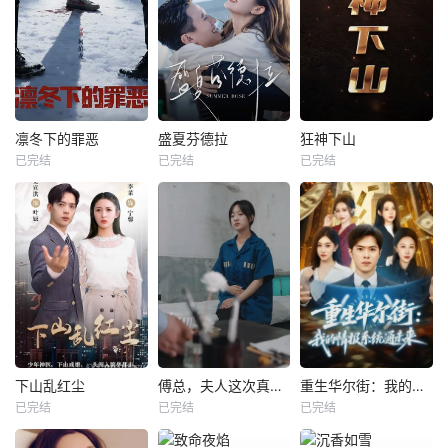
凛冬下的罪恶
盛夏芬德拉
狂神下山
已完结
已完结
已完结
下山乱红尘
傅总，夫人这次真的死了
重生华尔街：我的情报系统通未来
已完结
已完结
已完结