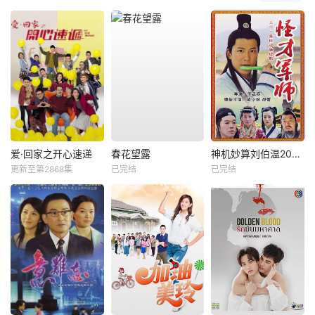
爱·回家之开心速递
春花望露
神机妙算刘伯温2006
更新至第2868集
已完结
已完结