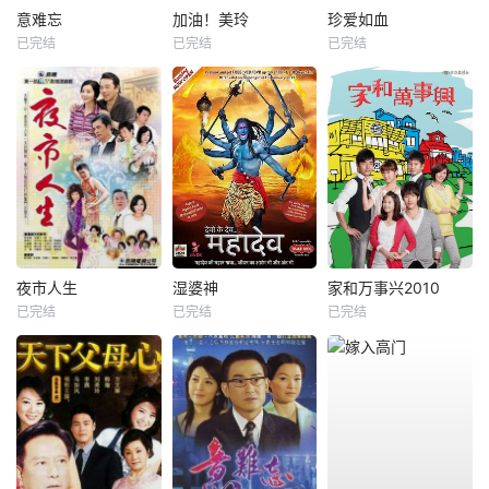
意难忘
加油！美玲
珍爱如血
已完结
已完结
已完结
夜市人生
湿婆神
家和万事兴2010
已完结
已完结
已完结