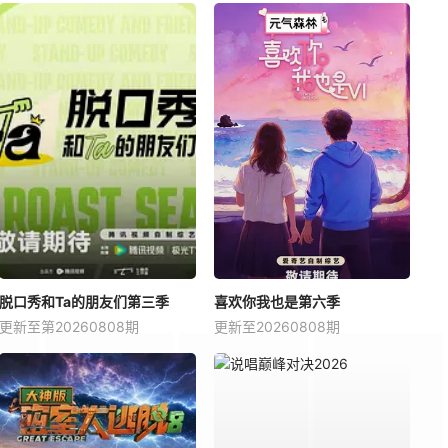
脱口秀和Ta的朋友们第三季
喜欢你我也是第六季
更新至第20260808期
更新至20260808期