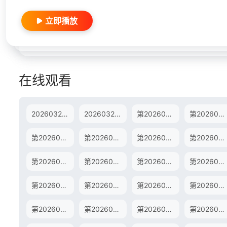
立即播放
在线观看
20260328乘风亲友连麦大会：好友请支招
20260328乘风亲友连麦大会：选曲大揭秘
第20260401期
第20260402期先导片
第20260415期
第20260416期
第20260417期
第20260418期
第20260428期竖屏
第20260429期
第20260430期
第20260501期
第20260521期
第20260522期
第20260522期观演区
第20260523期
第20260605期观演区
第20260606期
第20260607期
第20260608期