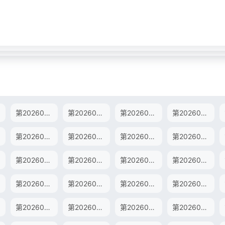
第20260402期直拍
第20260404期
第20260406期上
第20260406期下
第20260419期直拍1
第20260419期直拍2
第20260419期加更版
第20260423期娜就聊
第20260502期
第20260503期
第20260506期
第20260507期
第20260527期
第20260528期
第20260529期
第20260530期
第20260610期纪录
第20260610期竖屏
第20260611期
第20260612期