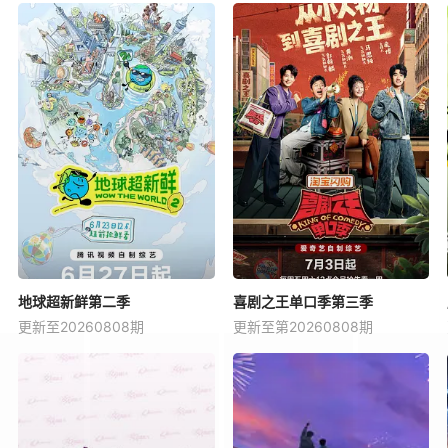
地球超新鲜第二季
喜剧之王单口季第三季
更新至20260808期
更新至第20260808期